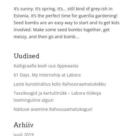
It’s sunny, it’s spring, it’s… still kind of grey-ish in
Estonia. It’s the perfect time for guerilla gardening!
Seed bombs are an easy way to start and to get kids
involved. Make some seed bombs together, get
messy, and then go and bomb...
Uudised
Kalligraafia kooli uus õppeaasta
61 Days. My Internship at Labora
Laste kunstinäitus kolis Rahvusraamatukokku
Tassikoogid ja kartulitrükk – Labora töökoja
loominguline algus!
Näituse avamine Rahvusaamatukogus!
Arhiiv
juuli 2019