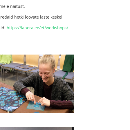
eie näitust.
daid hetki loovate laste keskel.
sid:
https://labora.ee/et/workshops/