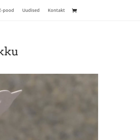
E-pood
Uudised
Kontakt
okku