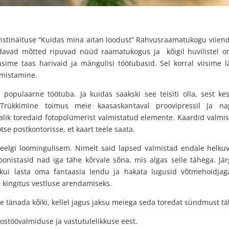
stinäituse “Kuidas mina aitan loodust” Rahvusraamatukogu viiendal 
avad mõtted ripuvad nüüd raamatukogus ja kõigil huvilistel o
sime taas harivaid ja mängulisi töötubasid.
Sel korral viisime 
lmistamine.
 populaarne töötuba. Ja kuidas saakski see teisiti olla, sest ke
. Trükkimine toimus meie kaasaskantaval proovipressil ja na
alik toredaid fotopolümerist valmistatud elemente. Kaardid valmi
se postkontorisse, et kaart teele saata.
i veelgi loomingulisem. Nimelt said lapsed valmistad endale helku
onistasid nad iga tähe kõrvale sõna, mis algas selle tähega. Jär
kui lasta oma fantaasia lendu ja hakata lugusid võtmehoidjag
 kingitus vestluse arendamiseks.
e tänada kõiki, kellel jagus jaksu meiega seda toredat sündmust tä
stöövalmiduse ja vastutulelikkuse eest.