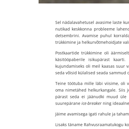
Sel nädalavahetusel avasime laste kun
nutikad keskkonna probleeme lahend
detsembrini. Avamise puhul korralda
trükkimine ja helkurvõtmehoidjate va
Postkaartide trükkimine oli äärmiselt
käsitööpaberile isikupärast kaarti
kujundamiseks oli meil kaasas suur v
seda võisid külalised seada sammud ot
Teine töötuba mille läbi viisime, ol
oma nimetähed helkurkangale. Siis jo
pärast seda ei jäänudki muud üle 
suurepärane
ice-breaker
ning ideaalne
Jäime avamisega igati rahule ja taham
Lisaks täname Rahvusraamatukogu koo