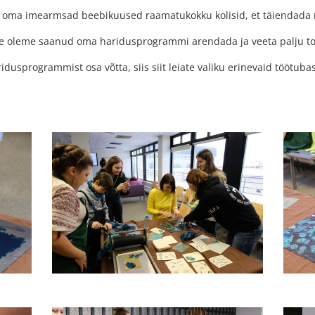
 oma imearmsad beebikuused raamatukokku kolisid, et täiendada m
le oleme saanud oma haridusprogrammi arendada ja veeta palju tore
dusprogrammist osa võtta, siis siit leiate valiku erinevaid töötuba