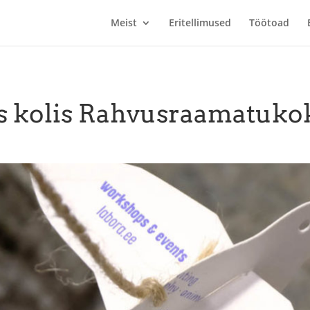
Meist
Eritellimused
Töötoad
us kolis Rahvusraamatuk