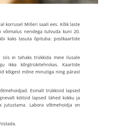
korrusel Milleri saali ees. Kõik laste
n võimalus nendega tutvuda kuni 20.
läbi kaks tasuta õpituba: p
ostkaartide
s siis ei tahaks trükkida meie ilusale
gu ikka kõrgtrükitehnikas. Kaartide
sid kõigest mõne minutiga ning pärast
võtmehoidjad. Esmalt trükkisid lapsed
gnevalt köitsid lapsed tähed kokku ja
a jutustama. Labora võtmehoidja on
histada.