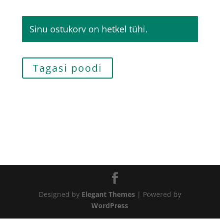
Sinu ostukorv on hetkel tühi.
Tagasi poodi
Designed by
Elegant Themes
| Powered by
WordPress