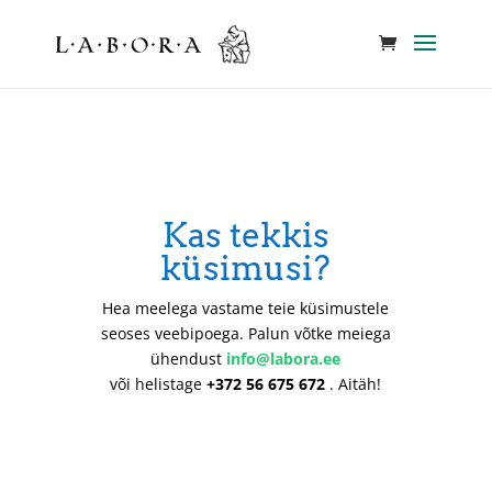
Kas tekkis
küsimusi?
Hea meelega vastame teie küsimustele
seoses veebipoega. Palun võtke meiega
ühendust
info@labora.ee
või helistage
+372 56 675 672
. Aitäh!