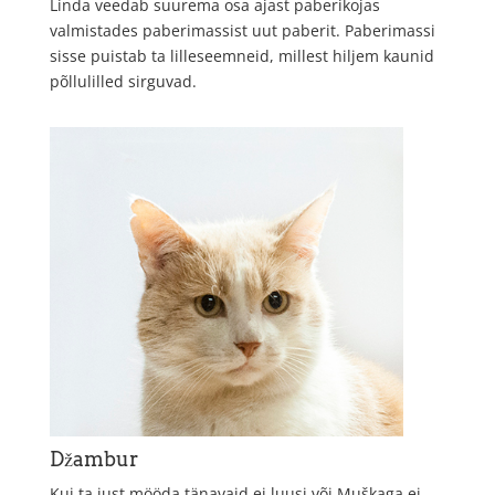
Linda veedab suurema osa ajast paberikojas
valmistades paberimassist uut paberit. Paberimassi
sisse puistab ta lilleseemneid, millest hiljem kaunid
põllulilled sirguvad.
Džambur
Kui ta just mööda tänavaid ei luusi või Muškaga ei