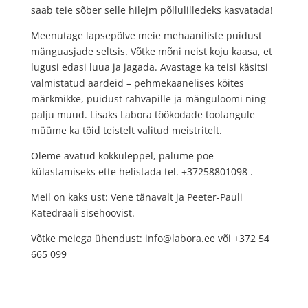
saab teie sõber selle hilejm põllulilledeks kasvatada!
Meenutage lapsepõlve meie mehaaniliste puidust
mänguasjade seltsis. Võtke mõni neist koju kaasa, et
lugusi edasi luua ja jagada. Avastage ka teisi käsitsi
valmistatud aardeid – pehmekaanelises köites
märkmikke, puidust rahvapille ja mänguloomi ning
palju muud. Lisaks Labora töökodade tootangule
müüme ka töid teistelt valitud meistritelt.
Oleme avatud kokkuleppel, palume poe
külastamiseks ette helistada tel. +37258801098 .
Meil on kaks ust: Vene tänavalt ja Peeter-Pauli
Katedraali sisehoovist.
Võtke meiega ühendust: info@labora.ee või +372 54
665 099