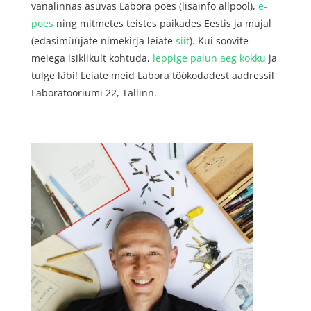
vanalinnas asuvas Labora poes (lisainfo allpool),
e-
poes
ning mitmetes teistes paikades Eestis ja mujal
(edasimüüjate nimekirja leiate
siit
). Kui soovite
meiega isiklikult kohtuda,
leppige palun aeg kokku
ja
tulge läbi! Leiate meid Labora töökodadest aadressil
Laboratooriumi 22, Tallinn.