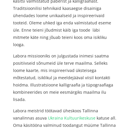
käsitsi valmistatud paberist ja kalligraafiast.
Traditsioonilisi tehnikaid kaasaegse disainiga
ühendades loome unikaalseid ja inspireerivaid
tooteid. Oleme uhked iga enda valmistatud eseme
üle. Enne teieni jõudmist käib iga toode läbi
mitmete käte ning jõuab teieni koos oma isikliku
looga.
Labora missiooniks on julgustada inimesi saatma
positiivseid sõnumeid üle terve maailma. Selleks
loome kaarte, mis inspireerivad üksteisega
mõtestatud, isiklikul ja meeldejääval viisil kontakti
hoidma. Illustratsioone kalligraafia ja tüpograafiaga
kombineerides on meie eesmärgiks maailma ilu
lisada.
Labora meistrid töötavad üheskoos Tallinna
vanalinnas asuva
Ukraina Kultuurikeskuse
katuse all.
Oma käsitööna valminud toodangut müüme Tallinna