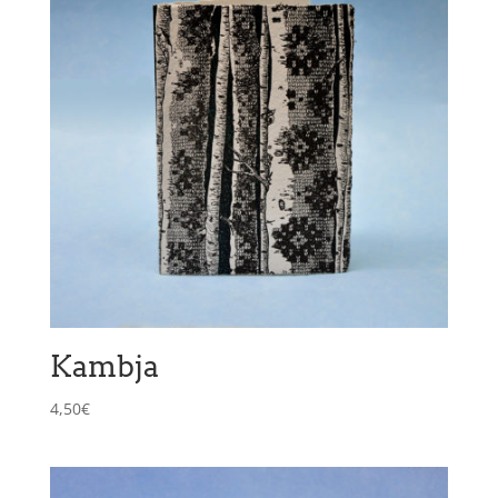
Kambja
4,50
€