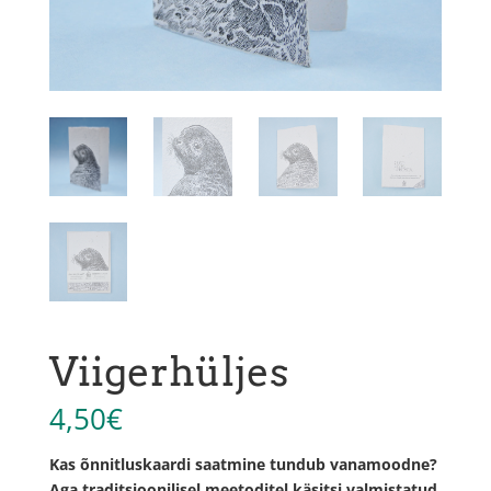
Viigerhüljes
4,50
€
Kas õnnitluskaardi saatmine tundub vanamoodne?
Aga traditsioonilisel meetoditel käsitsi valmistatud