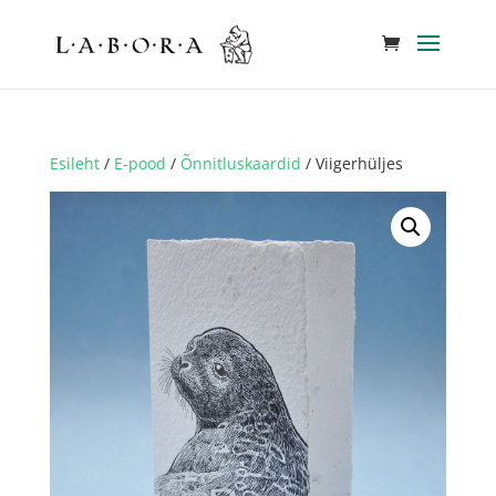
Esileht
/
E-pood
/
Õnnitluskaardid
/ Viigerhüljes