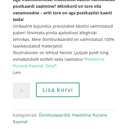
postkaardi saatmine? Mõnikord on tore olla
vanamoodne – eriti tore on aga postkastist kaarti
leida!
Unikaalne kujundus pressitakse käsitisi valmistatud
paberi lihvimata pinda ajaloolises kõrgtrüki
tehnikas. Meie õnnitluskaardid on valmistatud 100%
taaskasutatud materjalist.
Illustratsioon on tehtud Nestor Ljutjuki poolt ning
esmakordselt esitleti seda raamatus “
Poeetiline
Punane Raamat: Eesti
“.
Laos
Viigerhüljes
Lisa korvi
kogus
Kategooriad:
Õnnitluskaardid
,
Poeetiline Punane
Raamat